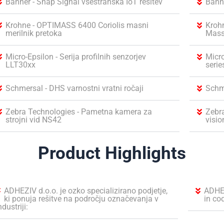
Banner - Snap Signal vsestranska IoT rešitev
Banne
Krohne - OPTIMASS 6400 Coriolis masni
Kroh
merilnik pretoka
Mass
Micro-Epsilon - Serija profilnih senzorjev
Micro
LLT30xx
serie
Schmersal - DHS varnostni vratni ročaji
Schm
Zebra Technologies - Pametna kamera za
Zebr
strojni vid NS42
visi
Product Highlights
ADHEZIV d.o.o. je ozko specializirano podjetje,
ADHEZ
ki ponuja rešitve na področju označevanja v
in co
ndustriji: