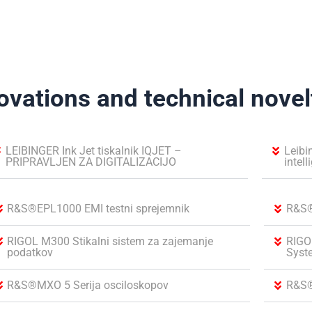
ovations and technical novel
LEIBINGER Ink Jet tiskalnik IQJET –
Leibi
PRIPRAVLJEN ZA DIGITALIZACIJO
intel
R&S®EPL1000 EMI testni sprejemnik
R&S®
RIGOL M300 Stikalni sistem za zajemanje
RIGO
podatkov
Syst
R&S®MXO 5 Serija osciloskopov
R&S®