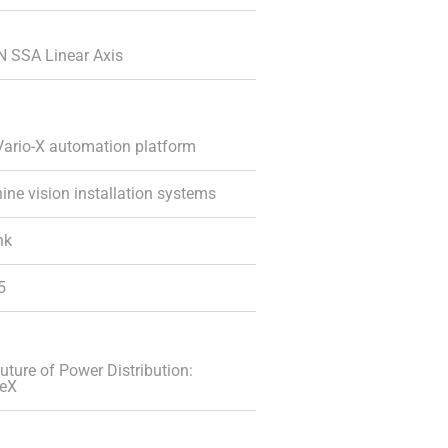
N SSA Linear Axis
Vario-X automation platform
ne vision installation systems
nk
5
uture of Power Distribution:
neX