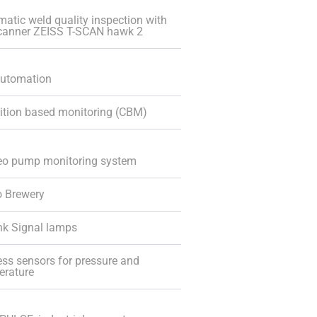
atic weld quality inspection with
canner ZEISS T-SCAN hawk 2
Automation
ition based monitoring (CBM)
o pump monitoring system
o Brewery
nk Signal lamps
ss sensors for pressure and
erature