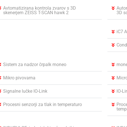
Avtomatizirana kontrola zvarov s 3D
Autom
skenerjem ZEISS T-SCAN hawk 2
3D s
iC7 
Cond
Sistem za nadzor črpalk moneo
mone
Mikro pivovarna
Micr
Signalne lučke IO-Link
IO-Li
Procesni senzorji za tlak in temperaturo
Proce
temp