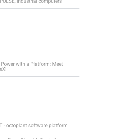
PULSE, industrial computers
 Power with a Platform: Meet
eX!
 - octoplant software platform