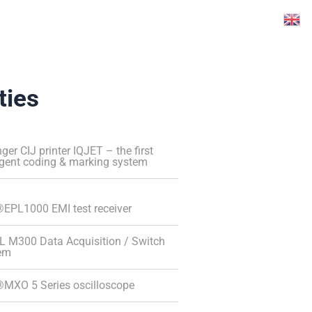
ties
nger CIJ printer IQJET – the first
ligent coding & marking system
EPL1000 EMI test receiver
L M300 Data Acquisition / Switch
em
MXO 5 Series oscilloscope