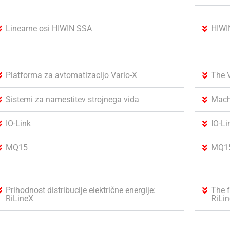
Linearne osi HIWIN SSA
HIWI
Platforma za avtomatizacijo Vario-X
The 
Sistemi za namestitev strojnega vida
Machi
IO-Link
IO-Li
MQ15
MQ1
Prihodnost distribucije električne energije:
The f
RiLineX
RiLi