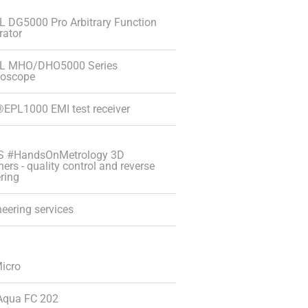
L DG5000 Pro Arbitrary Function
rator
L MHO/DHO5000 Series
loscope
EPL1000 EMI test receiver
S #HandsOnMetrology 3D
ers - quality control and reverse
ring
eering services
icro
Aqua FC 202