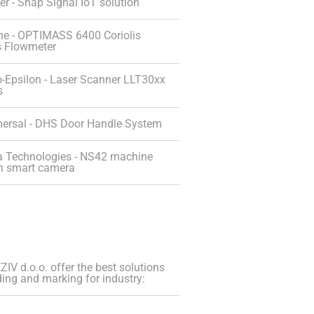
r - Snap Signal IoT solution
ne - OPTIMASS 6400 Coriolis
 Flowmeter
-Epsilon - Laser Scanner LLT30xx
s
ersal - DHS Door Handle System
a Technologies - NS42 machine
on smart camera
IV d.o.o. offer the best solutions
ding and marking for industry: