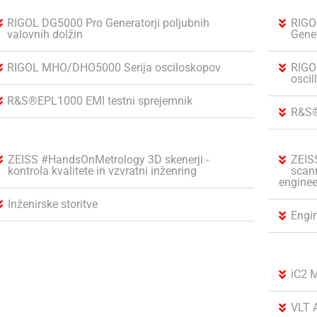
RIGOL DG5000 Pro Generatorji poljubnih
RIGO
valovnih dolžin
Gene
RIGOL MHO/DHO5000 Serija osciloskopov
RIGO
oscil
R&S®EPL1000 EMI testni sprejemnik
R&S®
ZEISS #HandsOnMetrology 3D skenerji -
ZEIS
kontrola kvalitete in vzvratni inženring
scann
enginee
Inženirske storitve
Engin
iC2 M
VLT 