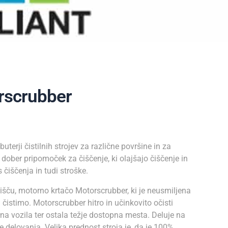
rscrubber
buterji čistilnih strojev za različne površine in za
lo dober pripomoček za čiščenje, ki olajšajo čiščenje in
 čiščenja in tudi stroške.
šču, motorno krtačo Motorscrubber, ki je neusmiljena
 čistimo. Motorscrubber hitro in učinkovito očisti
rna vozila ter ostala težje dostopna mesta. Deluje na
re delovanja. Velika prednost stroja je, da je 100%