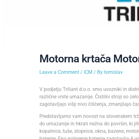
Motorna krtača Moto
Leave a Comment
/
ICM
/ By
tomislav
V podjetju Triliant d.o.o. smo uvozniki in distri
različne vrste umazanije. Čistilni stroji so ze
zagotavljajo višji nivo čiščenja, zmanjšajo čas
Predstavljamo vam novost na slovenskem trži
do umazanije in hkrati nežna do površin, ki jih
kopalnice, tuše, stopnice, okna, bazene, moto
baterije. Eno polnjenje baterije zagotavlja 4 u