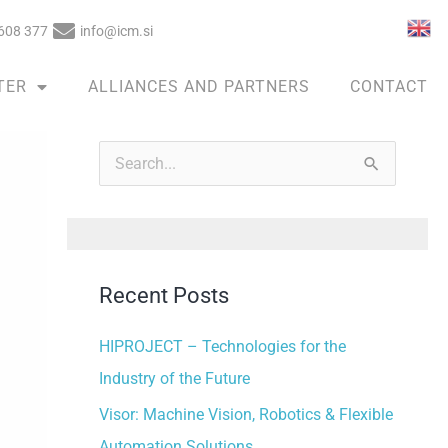
608 377
info@icm.si
TER
ALLIANCES AND PARTNERS
CONTACT
A
r
S
c
e
h
a
i
r
v
Recent Posts
c
e
h
HIPROJECT – Technologies for the
s
f
Industry of the Future
o
Visor: Machine Vision, Robotics & Flexible
r
Automation Solutions