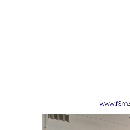
naročnika izdelane rešitve za 
prehrambene industrije, avtopral
kemijske, kovinske in kozmetič
bolnišničnih odpadnih vod.
Z vami smo od izdelave študij, i
tehnologije, izdelave načrtov, 
postavitve, zagona in stabiln
AQUA bomo na razstavnem prost
opreme, na voljo vam bodo tudi
prisluhnili vašim vprašanjem in
Več o rešitvah čiščenja indust
tudi na spletni strani
www.f3m.s