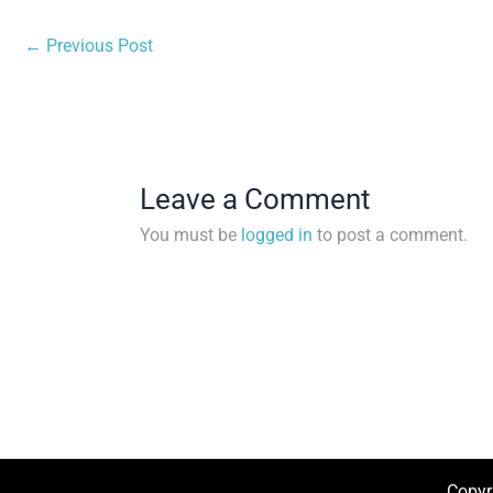
←
Previous Post
Leave a Comment
You must be
logged in
to post a comment.
Copyr