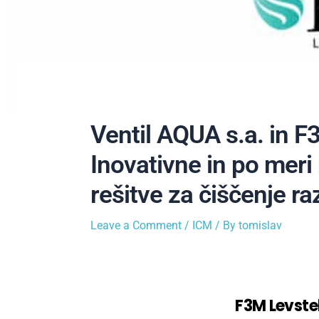
Ventil AQUA s.a. in F
Inovativne in po meri
rešitve za čiščenje r
Leave a Comment
/
ICM
/ By
tomislav
Voda ni nekaj samoumevnega i
marsikaterega industrijskega 
skupaj z podjetjem
F3M Levstek