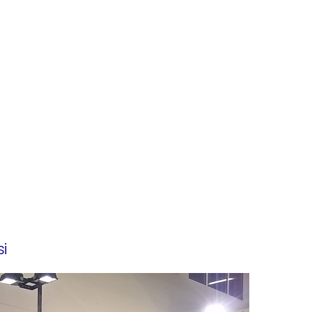
čiščenje različnih odpadnih voda od
nic, industrije barv in lakov, tiskarn,
ne industrije, obdelave odpadkov ter
dejne zasnove, izbire najboljše
pridobivanja dovoljenj, do končne
ega obratovanja. Na sejmu Voda
oru A200A prikazali nekaj svoje
 strokovnjaki, ki bodo z veseljem
 željam.
rijskih odpadnih voda lahko najdete
i
.