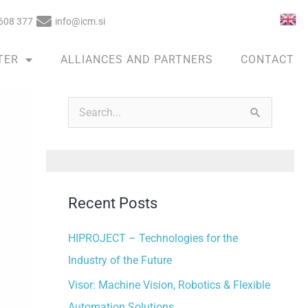
608 377
info@icm.si
TER
ALLIANCES AND PARTNERS
CONTACT
A
r
S
c
e
h
a
i
r
v
Recent Posts
c
e
h
HIPROJECT – Technologies for the
s
f
Industry of the Future
o
Visor: Machine Vision, Robotics & Flexible
r
Automation Solutions