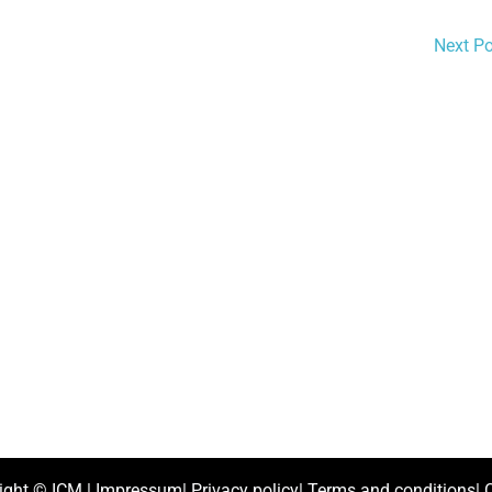
Next P
ight ©
ICM
|
Impressum
|
Privacy policy
|
Terms and conditions
|
C