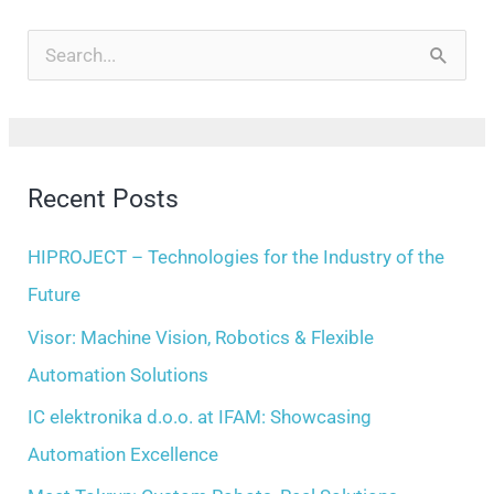
A
r
S
c
e
h
a
i
r
Recent Posts
v
c
e
h
HIPROJECT – Technologies for the Industry of the
s
f
Future
o
Visor: Machine Vision, Robotics & Flexible
r
Automation Solutions
:
IC elektronika d.o.o. at IFAM: Showcasing
Automation Excellence