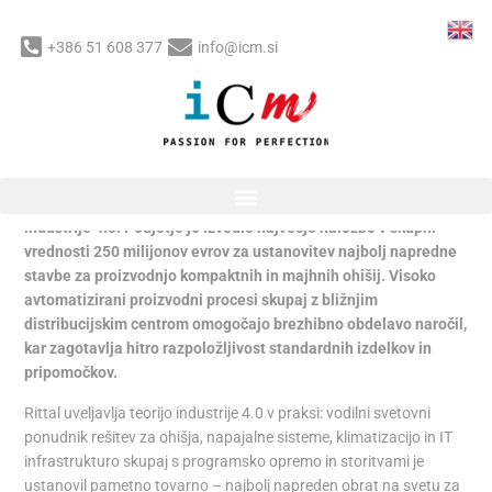
Skip
to
+386 51 608 377
info@icm.si
content
Post
Podjetje Rittal
navigation
/
ICM
,
IFAM Serbia
,
IFAM Slovenia
/ By
Bilyana
Nova tovarna podjetja Rittal v mestu Haiger sprejema načela
industrije 4.0. Podjetje je izvedlo največjo naložbo v skupni
vrednosti 250 milijonov evrov za ustanovitev najbolj napredne
stavbe za proizvodnjo kompaktnih in majhnih ohišij. Visoko
avtomatizirani proizvodni procesi skupaj z bližnjim
distribucijskim centrom omogočajo brezhibno obdelavo naročil,
kar zagotavlja hitro razpoložljivost standardnih izdelkov in
pripomočkov.
Rittal uveljavlja teorijo industrije 4.0 v praksi: vodilni svetovni
ponudnik rešitev za ohišja, napajalne sisteme, klimatizacijo in IT
infrastrukturo skupaj s programsko opremo in storitvami je
ustanovil pametno tovarno – najbolj napreden obrat na svetu za