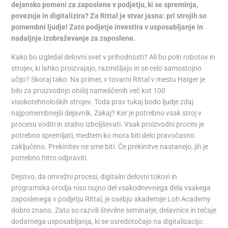
dejansko pomeni za zaposlene v podjetju, ki se spreminja,
povezuje in digitalizira? Za Rittal je stvar jasna: pri strojih so
pomembni ljudje! Zato podjetje investira v usposabljanje in
nadaljnje izobraževanje za zaposlene.
Kako bo izgledal delovni svet v prihodnosti? Ali bo poln robotov in
strojev, ki lahko proizvajajo, razmišljajo in se celo samostojno
učijo? Skoraj tako. Na primer, v tovarni Rittal v mestu Haiger je
bilo za proizvodnjo ohišij nameščenih več kot 100
visokotehnoloških strojev. Toda prav tukaj bodo ljudje zdaj
najpomembnejši dejavnik. Zakaj? Ker je potrebno vsak stroj v
procesu voditi in stalno izboljševati. Vsak proizvodni proces je
potrebno spremljati, medtem ko mora biti delo pravočasno
zaključeno. Prekinitev ne sme biti. Če prekinitve nastanejo, jih je
potrebno hitro odpraviti.
Dejstvo, da omrežni procesi, digitalni delovni tokovi in
programska orodja niso nujno del vsakodnevnega dela vsakega
zaposlenega v podjetju Rittal, je osebju akademije Loh Academy
dobro znano. Zato so razvili številne seminarje, delavnice in tečaje
dodatnega usposabljanja, ki se osredotočajo na digitalizacijo: