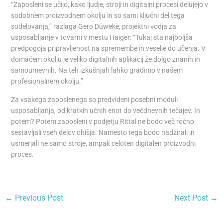
“Zaposleni se učijo, kako ljudje, stroji in digitalni procesi delujejo v
sodobnem proizvodnem okolju in so sami ključni del tega
sodelovanja,” razlaga Gero Düweke, projektni vodja za
usposabljanje v tovarni v mestu Haiger: “Tukaj sta najboljša
predpogoja pripravljenost na spremembe in veselje do učenja. V
domačem okolju je veliko digitalnih aplikacij že dolgo znanih in
samoumevnih. Na teh izkušnjah lahko gradimo v našem
profesionalnem okolju.”
Za vsakega zaposlenega so predvideni posebni moduli
usposabljanja, od kratkih učnih enot do večdnevnih tečajev. In
potem? Potem zaposleni v podjetju Rittal ne bodo več ročno
sestavljali vseh delov ohišja. Namesto tega bodo nadzirali in
usmerjali ne samo stroje, ampak celoten digitalen proizvodni
proces.
←
Previous Post
Next Post
→