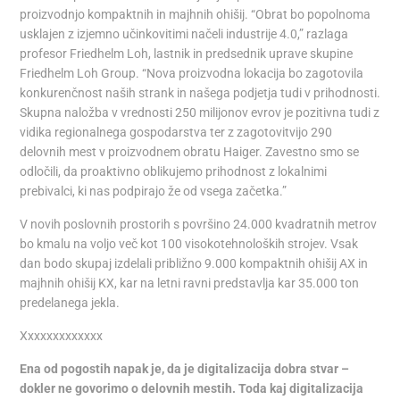
proizvodnjo kompaktnih in majhnih ohišij. “Obrat bo popolnoma
usklajen z izjemno učinkovitimi načeli industrije 4.0,” razlaga
profesor Friedhelm Loh, lastnik in predsednik uprave skupine
Friedhelm Loh Group. “Nova proizvodna lokacija bo zagotovila
konkurenčnost naših strank in našega podjetja tudi v prihodnosti.
Skupna naložba v vrednosti 250 milijonov evrov je pozitivna tudi z
vidika regionalnega gospodarstva ter z zagotovitvijo 290
delovnih mest v proizvodnem obratu Haiger. Zavestno smo se
odločili, da proaktivno oblikujemo prihodnost z lokalnimi
prebivalci, ki nas podpirajo že od vsega začetka.”
V novih poslovnih prostorih s površino 24.000 kvadratnih metrov
bo kmalu na voljo več kot 100 visokotehnoloških strojev. Vsak
dan bodo skupaj izdelali približno 9.000 kompaktnih ohišij AX in
majhnih ohišij KX, kar na letni ravni predstavlja kar 35.000 ton
predelanega jekla.
Xxxxxxxxxxxxx
Ena od pogostih napak je, da je digitalizacija dobra stvar –
dokler ne govorimo o delovnih mestih. Toda kaj digitalizacija