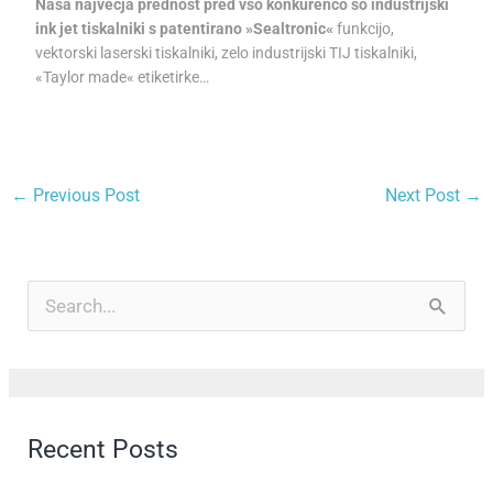
Naša največja prednost pred vso konkurenco so industrijski
ink jet tiskalniki s patentirano »Sealtronic«
funkcijo,
vektorski laserski tiskalniki, zelo industrijski TIJ tiskalniki,
«Taylor made« etiketirke…
←
Previous Post
Next Post
→
A
r
S
c
e
h
a
i
r
Recent Posts
v
c
e