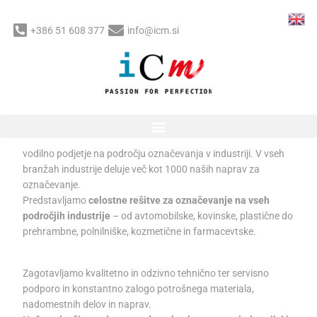
Skip
to
+386 51 608 377
info@icm.si
content
Post
Adheziv d.o.o. – označevanje
navigation
/
Uncategorized
/ By
Bilyana
Adheziv d.o.o.
je že s skoraj
30 letno tradicijo
v Sloveniji
vodilno podjetje na področju označevanja v industriji. V vseh
branžah industrije deluje več kot 1000 naših naprav za
označevanje.
Predstavljamo
celostne rešitve za označevanje na vseh
področjih industrije
– od avtomobilske, kovinske, plastične do
prehrambne, polnilniške, kozmetične in farmacevtske.
Zagotavljamo kvalitetno in odzivno tehnično ter servisno
podporo in konstantno zalogo potrošnega materiala,
nadomestnih delov in naprav.