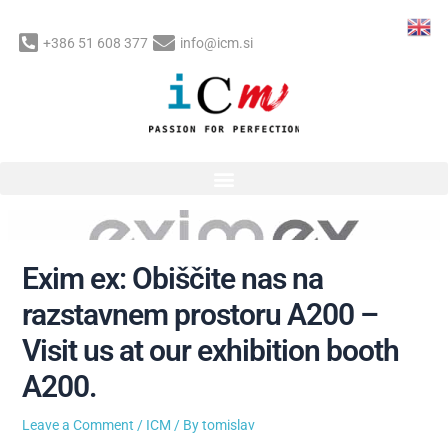
Skip
to
+386 51 608 377
info@icm.si
content
Post
navigation
Exim ex: Obiščite nas na
razstavnem prostoru A200 –
Visit us at our exhibition booth
A200.
Leave a Comment
/
ICM
/ By
tomislav