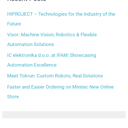
c
e
h
HIPROJECT – Technologies for the Industry of the
s
f
Future
o
Visor: Machine Vision, Robotics & Flexible
r
Automation Solutions
:
IC elektronika d.o.o. at IFAM: Showcasing
Automation Excellence
Meet Tokrun: Custom Robots, Real Solutions
Faster and Easier Ordering on Minitec New Online
Store