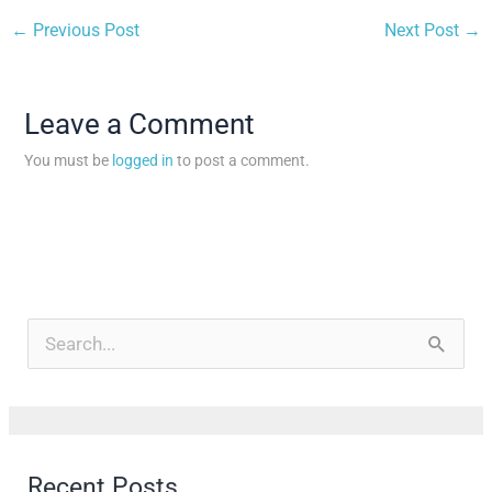
←
Previous Post
Next Post
→
Leave a Comment
You must be
logged in
to post a comment.
A
r
S
c
e
h
a
i
r
Recent Posts
v