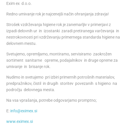
Exim ex d.o.o.
Redno umivanje rok je najcenejši način ohranjanja zdravja!
Strošek vzdrževanja higiene rok je zanemarljiv v primerjavi z
izpadi delovnih ur in izostanki zaradi pretiranega varčevanja in
nestrokovnosti pri vzdrževanju primernega standarda higiene na
delovnem mestu.
Svetujemo, opremljamo, montiramo, servisiramo zaokrožen
sortiment sanitarne opreme, podajalnikov in druge opreme za
umivanje in brisanje rok.
Nudimo in svetujemo pri izbiri primernih potrošnih materialov,
predpražnikov, čistil in drugih storitev povezanih s higieno na
področju delovnega mesta.
Na vsa vprašanja, potrebe odgovarjamo promptno;
E:
info@eximex.si
www.eximex.si