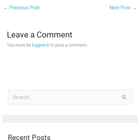
←
Previous Post
Next Post
→
Leave a Comment
You must be
logged in
to post a comment.
A
r
S
c
e
h
a
i
r
Recent Posts
v