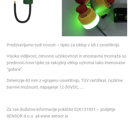
Predstavljamo tudi novost – tipko za izklop v sili z osvetlitvijo.
Visoka vidljivost, cenovno učinkovitost in enostavna montaža so
prednosti nove tipke za takojšnji izklop oziroma tako imenovane
“gobice”.
Dimenzije 40 mm z vgrajeno osvetlitvijo, TÜV certifikat, različne
barvne možnosti, napajanje 12-30VDC, ….
Za vse dodatne informacije pokličite 026131831 – podjetje
SENSOR d.o.o. ali www.sensor.si