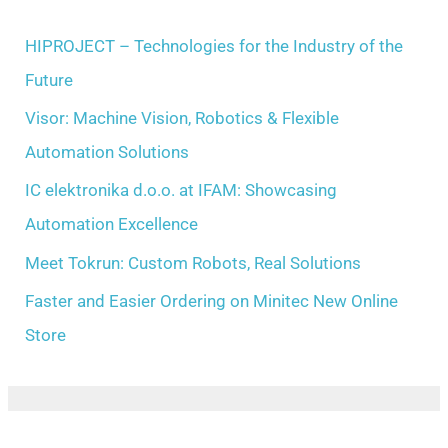
c
e
h
HIPROJECT – Technologies for the Industry of the
s
f
Future
o
Visor: Machine Vision, Robotics & Flexible
r
Automation Solutions
:
IC elektronika d.o.o. at IFAM: Showcasing
Automation Excellence
Meet Tokrun: Custom Robots, Real Solutions
Faster and Easier Ordering on Minitec New Online
Store