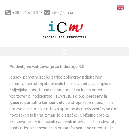
Skip
to
+386 51 608 377
info@icm.si
content
Post
Hennlich d.o.o. – Igusovi
navigation
pametni izdelki
/
Uncategorized
/ By
Bilyana
Predvidljivo vzdrževanje za Industrijo 4.0
Igusovi pametni izdelki iz tribo polimerov z digitalnim
spremljanjem stanj obdelovalnih strojev podaljšajo njihovo
življenjsko dobo, Igusova pametna plastika pa naredi
vzdrževanje inteligentno.
HENNLICH d.o.o. predstavlja
Igusove pametne komponente
za stroje, ki omogočajo, da
proizvajalci strojev z njihovo uporabo dvignejo vzdrževanje na
novo raven in hkrati zmanjšajo stroške. Običajno poteka
vzdrževanje le v določenih časovnih intervalih ali ob okvarah,
predvidljivo vzdrževanje pa omogoča nenehno spremljanje