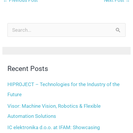
←
Previous Post
Next Post
→
A
r
S
c
e
h
a
i
r
Recent Posts
v
c
e
h
HIPROJECT – Technologies for the Industry of the
s
f
Future
o
Visor: Machine Vision, Robotics & Flexible
r
Automation Solutions
:
IC elektronika d.o.o. at IFAM: Showcasing