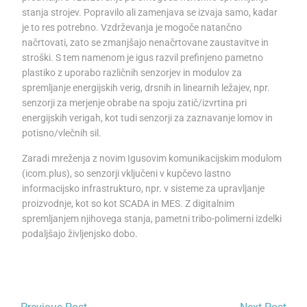
stanja strojev. Popravilo ali zamenjava se izvaja samo, kadar
je to res potrebno. Vzdrževanja je mogoče natančno
načrtovati, zato se zmanjšajo nenačrtovane zaustavitve in
stroški. S tem namenom je igus razvil prefinjeno pametno
plastiko z uporabo različnih senzorjev in modulov za
spremljanje energijskih verig, drsnih in linearnih ležajev, npr.
senzorji za merjenje obrabe na spoju zatič/izvrtina pri
energijskih verigah, kot tudi senzorji za zaznavanje lomov in
potisno/vlečnih sil.
Zaradi mreženja z novim Igusovim komunikacijskim modulom
(icom.plus), so senzorji vključeni v kupčevo lastno
informacijsko infrastrukturo, npr. v sisteme za upravljanje
proizvodnje, kot so kot SCADA in MES. Z digitalnim
spremljanjem njihovega stanja, pametni tribo-polimerni izdelki
podaljšajo življenjsko dobo.