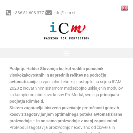
Skip
to
+386 51 608 377
info@icm.si
content
Post
Halder Slovenija d.o.o.-
navigation
napredne rešitve
/
Uncategorized
/ By
Bilyana
Podjetje Halder Slovenija bo, kot vodilni ponudnik
visokokakovostnih in naprednih rešitev na področju
avtomatizacije
in vpenjalne tehnike, nastopilo na sejmu IFAM
2020 z inovativnim sistemom medsebojno usklajenih modulov
za kompletno obdelavo kosov ProModul, svojega
principala
podjetja Römheld.
Sistem zagotavlja bistveno povečanje pretočnosti gotovih
kosov z zagotavljanjem optimalnega poteka avtomatizirane
proizvodnje – in ne samo proizvodnje z manj zaposlenimi.
ProModul zagotavlja proizvodnjo neodvisno od človeka in