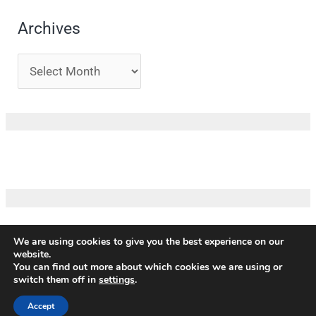
Archives
We are using cookies to give you the best experience on our
website.
Copyright ©
ICM
|
Impressum
|
Privacy policy
|
Terms and
You can find out more about which cookies we are using or
conditions
|
Credits
switch them off in
settings
.
Our partners
Accept