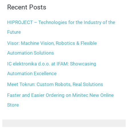
r
Recent Posts
v
c
e
h
HIPROJECT – Technologies for the Industry of the
s
f
Future
o
Visor: Machine Vision, Robotics & Flexible
r
Automation Solutions
:
IC elektronika d.o.o. at IFAM: Showcasing
Automation Excellence
Meet Tokrun: Custom Robots, Real Solutions
Faster and Easier Ordering on Minitec New Online
Store