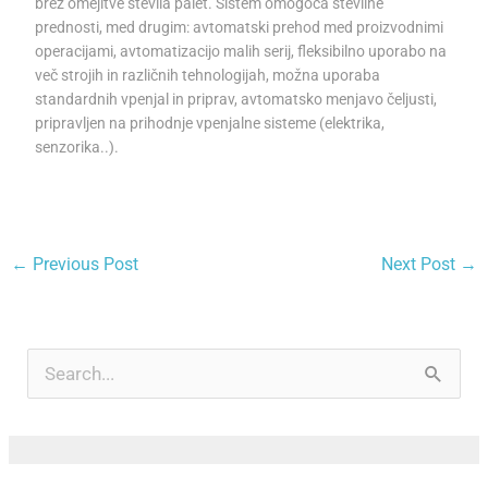
brez omejitve števila palet. Sistem omogoča številne
prednosti, med drugim: avtomatski prehod med proizvodnimi
operacijami, avtomatizacijo malih serij, fleksibilno uporabo na
več strojih in različnih tehnologijah, možna uporaba
standardnih vpenjal in priprav, avtomatsko menjavo čeljusti,
pripravljen na prihodnje vpenjalne sisteme (elektrika,
senzorika..).
←
Previous Post
Next Post
→
A
r
S
c
e
h
a
i