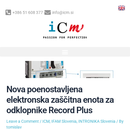
Skip
to
+386 51 608 377
info@icm.si
content
Post
navigation
Nova poenostavljena
elektronska zaščitna enota za
odklopnike Record Plus
Leave a Comment
/
ICM
,
IFAM Slovenia
,
INTRONIKA Slovenia
/ By
tomislav