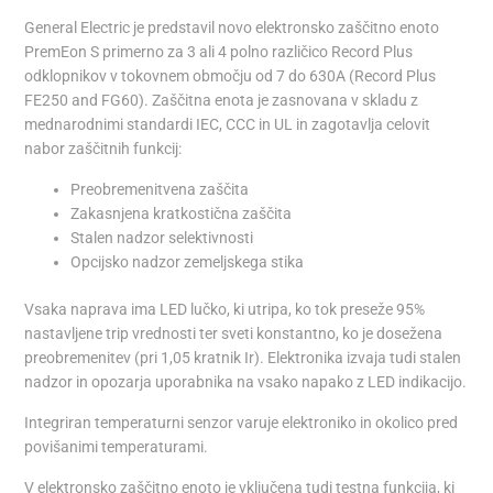
General Electric je predstavil novo elektronsko zaščitno enoto
PremEon S primerno za 3 ali 4 polno različico Record Plus
odklopnikov v tokovnem območju od 7 do 630A (Record Plus
FE250 and FG60). Zaščitna enota je zasnovana v skladu z
mednarodnimi standardi IEC, CCC in UL in zagotavlja celovit
nabor zaščitnih funkcij:
Preobremenitvena zaščita
Zakasnjena kratkostična zaščita
Stalen nadzor selektivnosti
Opcijsko nadzor zemeljskega stika
Vsaka naprava ima LED lučko, ki utripa, ko tok preseže 95%
nastavljene trip vrednosti ter sveti konstantno, ko je dosežena
preobremenitev (pri 1,05 kratnik Ir). Elektronika izvaja tudi stalen
nadzor in opozarja uporabnika na vsako napako z LED indikacijo.
Integriran temperaturni senzor varuje elektroniko in okolico pred
povišanimi temperaturami.
V elektronsko zaščitno enoto je vključena tudi testna funkcija, ki