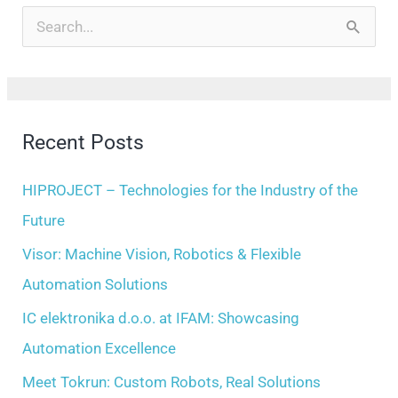
r
S
c
e
h
a
i
r
Recent Posts
v
c
e
h
HIPROJECT – Technologies for the Industry of the
s
f
Future
o
Visor: Machine Vision, Robotics & Flexible
r
Automation Solutions
:
IC elektronika d.o.o. at IFAM: Showcasing
Automation Excellence
Meet Tokrun: Custom Robots, Real Solutions