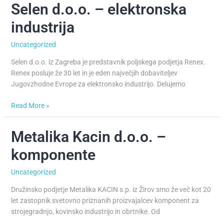
Selen d.o.o. – elektronska
Selen
d.o.o.
industrija
–
elektronska
Uncategorized
industrija
Selen d.o.o. iz Zagreba je predstavnik poljskega podjetja Renex.
Renex posluje že 30 let in je eden največjih dobaviteljev
Jugovzhodne Evrope za elektronsko industrijo. Delujemo
Read More »
Metalika Kacin d.o.o. –
Metalika
Kacin
komponente
d.o.o.
–
Uncategorized
komponente
Družinsko podjetje Metalika KACIN s.p. iz Žirov smo že več kot 20
let zastopnik svetovno priznanih proizvajalcev komponent za
strojegradnjo, kovinsko industrijo in obrtnike. Od