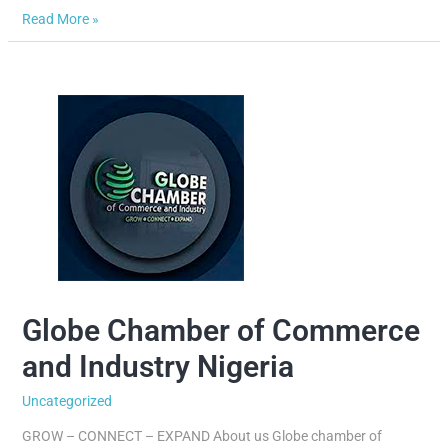
Read More »
Globe Chamber of Commerce
Globe
Chamber
and Industry Nigeria
of
Commerce
Uncategorized
and
Industry
GROW – CONNECT – EXPAND About us Globe chamber of