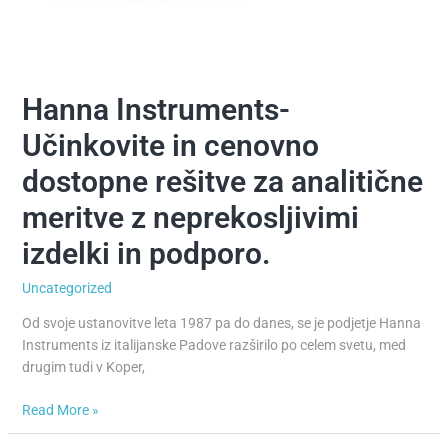
Hanna Instruments-
Hanna
Instruments-
Učinkovite in cenovno
Učinkovite
in
dostopne rešitve za analitične
cenovno
meritve z neprekosljivimi
dostopne
rešitve
izdelki in podporo.
za
analitične
Uncategorized
meritve
z
Od svoje ustanovitve leta 1987 pa do danes, se je podjetje Hanna
neprekosljivimi
Instruments iz italijanske Padove razširilo po celem svetu, med
izdelki
drugim tudi v Koper,
in
podporo.
Read More »