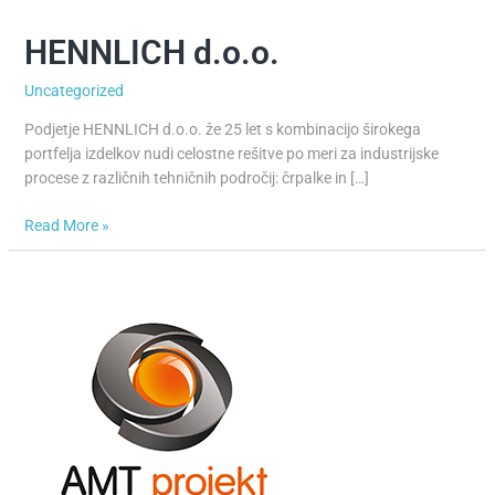
HENNLICH d.o.o.
HENNLICH
d.o.o.
Uncategorized
Podjetje HENNLICH d.o.o. že 25 let s kombinacijo širokega
portfelja izdelkov nudi celostne rešitve po meri za industrijske
procese z različnih tehničnih področij: črpalke in […]
Read More »