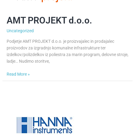
AMT PROJEKT d.o.o.
AMT
PROJEKT
Uncategorized
d.o.o.
Podjetje AMT PROJEKT d.o.o. je proizvajalec in prodajalec
proizvodov za izgradnjo komunalne infrastrukture ter
izdelkov/polizdelkov iz poliestra za marin program, delovne stroje,
ladje… Nudimo storitve,
Read More »