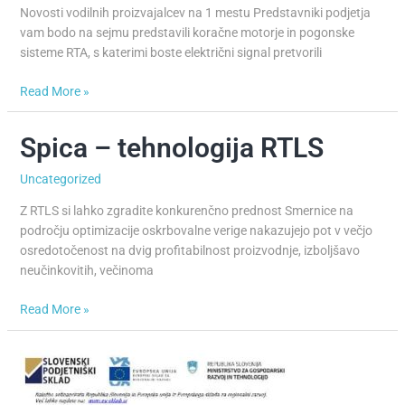
sisteme
Novosti vodilnih proizvajalcev na 1 mestu Predstavniki podjetja
RTA
vam bodo na sejmu predstavili koračne motorje in pogonske
sisteme RTA, s katerimi boste električni signal pretvorili
Read More »
Spica – tehnologija RTLS
Spica
–
Uncategorized
tehnologija
RTLS
Z RTLS si lahko zgradite konkurenčno prednost Smernice na
področju optimizacije oskrbovalne verige nakazujejo pot v večjo
osredotočenost na dvig profitabilnost proizvodnje, izboljšavo
neučinkovitih, večinoma
Read More »