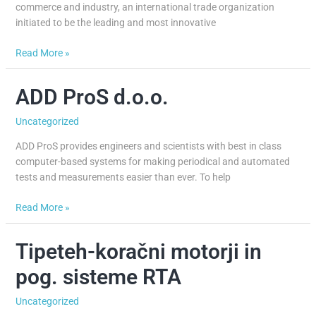
Nigeria
commerce and industry, an international trade organization
initiated to be the leading and most innovative
Read More »
ADD ProS d.o.o.
ADD
ProS
Uncategorized
d.o.o.
ADD ProS provides engineers and scientists with best in class
computer-based systems for making periodical and automated
tests and measurements easier than ever. To help
Read More »
Tipeteh-koračni motorji in
Tipeteh-
koračni
pog. sisteme RTA
motorji
in
Uncategorized
pog.