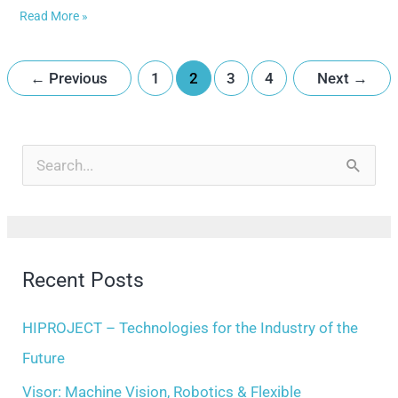
Read More »
←
Previous
1
2
3
4
Next
→
A
r
S
c
e
h
a
i
r
Recent Posts
v
c
e
h
HIPROJECT – Technologies for the Industry of the
s
f
Future
o
Visor: Machine Vision, Robotics & Flexible